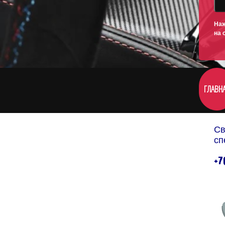
Наж
на 
ГЛАВН
Св
сп
+7