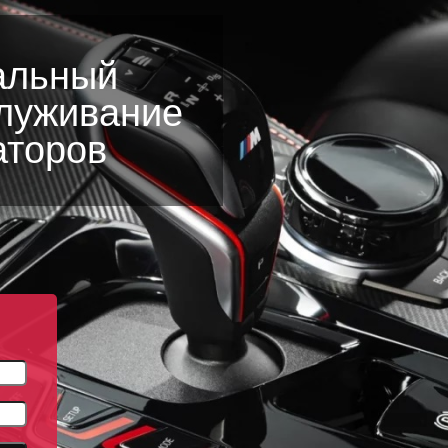
альный
служивание
аторов