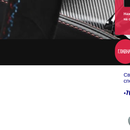
Наж
на 
ГЛАВН
Св
сп
+7