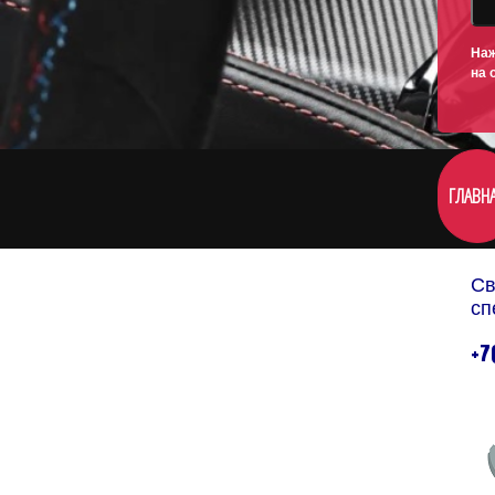
Наж
на 
ГЛАВН
Св
сп
+7