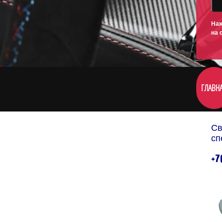
Наж
на 
ГЛАВН
Св
сп
+7