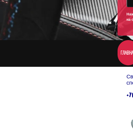
Наж
на 
ГЛАВН
Св
сп
+7