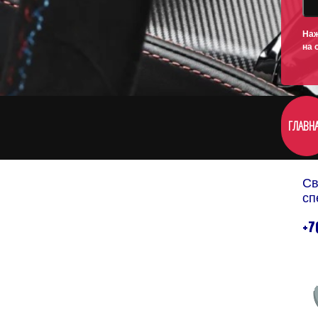
Наж
на 
ГЛАВН
Св
сп
+7