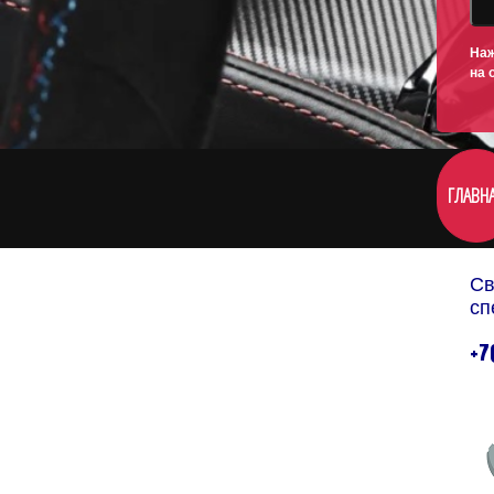
Наж
на 
ГЛАВН
Св
сп
+7