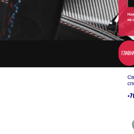
Наж
на 
ГЛАВН
Св
сп
+7