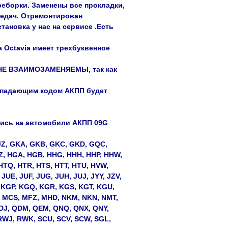
реборки. Заменены все прокладки,
редач. Отремонтирован
ановка у нас на сервисе .Есть
 Octavia имеет трехбуквенное
 НЕ ВЗАИМОЗАМЕНЯЕМЫ, так как
овпадающим кодом АКПП будет
лись на автомобили АКПП 09G
GJZ, GKA, GKB, GKC, GKD, GQC,
FZ, HGA, HGB, HHG, HHH, HHP, HHW,
HTQ, HTR, HTS, HTT, HTU, HVW,
 JUE, JUF, JUG, JUH, JUJ, JYY, JZV,
 KGP, KGQ, KGR, KGS, KGT, KGU,
, MCS, MFZ, MHD, NKM, NKN, NMT,
QDJ, QDM, QEM, QNQ, QNX, QNY,
RWJ, RWK, SCU, SCV, SCW, SGL,