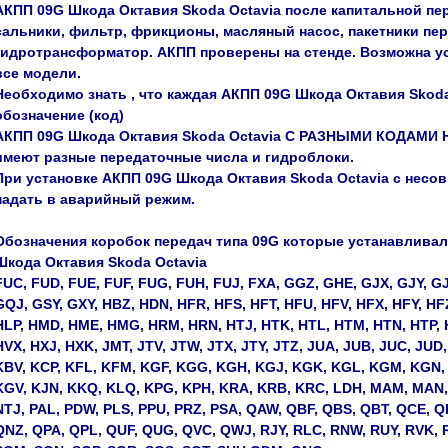
АКПП 09G Шкода Октавия Skoda Octavia после капитальной пе
сальники, фильтр, фрикционы, масляный насос, пакетники пе
гидротрансформатор. АКПП проверены на стенде. Возможна уст
все модели.
Необходимо знать , что каждая АКПП 09G Шкода Октавия Skoda
обозначение (код)
АКПП 09G Шкода Октавия Skoda Octavia С РАЗНЫМИ КОДАМИ
имеют разные передаточные числа и гидроблоки.
При установке АКПП 09G Шкода Октавия Skoda Octavia с нес
падать в аварийный режим.
Обозначения коробок передач типа 09G которые устанавлива
Шкода Октавия Skoda Octavia
FUC, FUD, FUE, FUF, FUG, FUH, FUJ, FXA, GGZ, GHE, GJX, GJY, 
GQJ, GSY, GXY, HBZ, HDN, HFR, HFS, HFT, HFU, HFV, HFX, HFY, H
HLP, HMD, HME, HMG, HRM, HRN, HTJ, HTK, HTL, HTM, HTN, HTP, 
HVX, HXJ, HXK, JMT, JTV, JTW, JTX, JTY, JTZ, JUA, JUB, JUC, JUD,
KBV, KCP, KFL, KFM, KGF, KGG, KGH, KGJ, KGK, KGL, KGM, KGN,
KGV, KJN, KKQ, KLQ, KPG, KPH, KRA, KRB, KRC, LDH, MAM, MAN
NTJ, PAL, PDW, PLS, PPU, PRZ, PSA, QAW, QBF, QBS, QBT, QCE, 
QNZ, QPA, QPL, QUF, QUG, QVC, QWJ, RJY, RLC, RNW, RUY, RVK, 