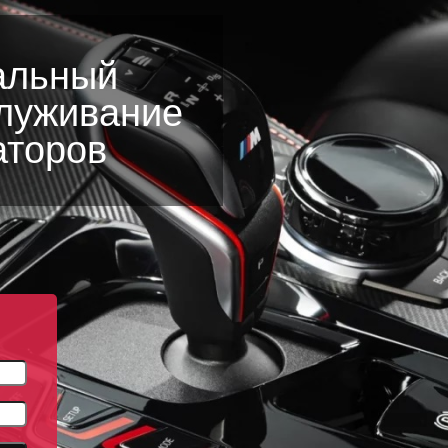
альный
служивание
аторов