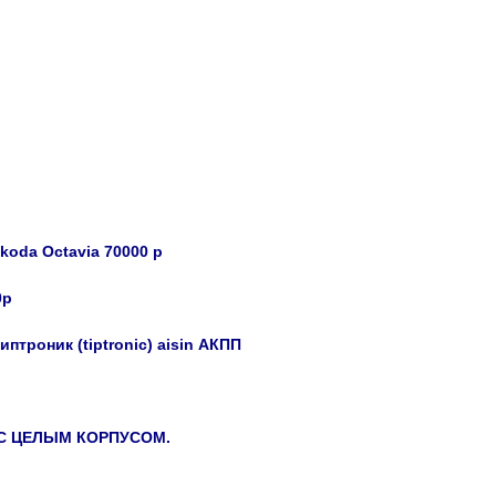
oda Octavia 70000 р
0р
троник (tiptronic) aisin АКПП
С ЦЕЛЫМ КОРПУСОМ.